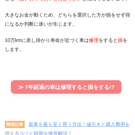
大きなお金が動くため、どちらを選択した方が損をせず得
になるか判断に迷いが生じます。
10万kmに差し掛かり寿命が近づく車は
修理
をすると
損
を
します。
≫ 7年経過の車は修理すると損をする!?
新車を最も安く買う方法！値引きと購入費用を
関連記事
抑えるコツと時期を徹底解説！