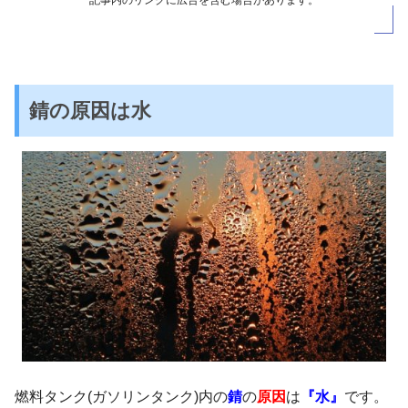
錆の原因は水
燃料タンク(ガソリンタンク)内の
錆
の
原因
は
『水』
です。