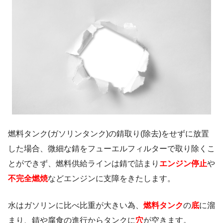
燃料タンク(ガソリンタンク)の錆取り(除去)をせずに放置
した場合、微細な錆をフューエルフィルターで取り除くこ
とができず、燃料供給ラインは錆で詰まり
エンジン停止
や
不完全燃焼
などエンジンに支障をきたします。
水はガソリンに比べ比重が大きい為、
燃料タンク
の
底
に溜
まり、錆や腐食の進行からタンクに
穴
が空きます。