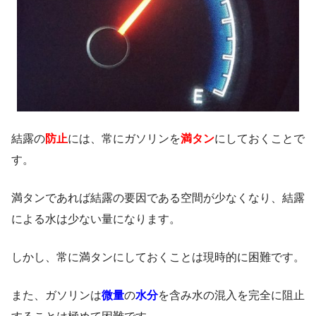
結露の
防止
には、常にガソリンを
満タン
にしておくことで
す。
満タンであれば結露の要因である空間が少なくなり、結露
による水は少ない量になります。
しかし、常に満タンにしておくことは現時的に困難です。
また、ガソリンは
微量
の
水分
を含み水の混入を完全に阻止