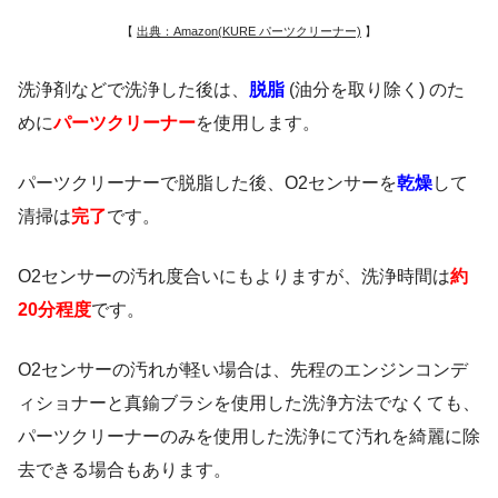
【
出典：Amazon(KURE パーツクリーナー)
】
洗浄剤などで洗浄した後は、
脱脂
(油分を取り除く) のた
めに
パーツクリーナー
を使用します。
パーツクリーナーで脱脂した後、O2センサーを
乾燥
して
清掃は
完了
です。
O2センサーの汚れ度合いにもよりますが、洗浄時間は
約
20分程度
です。
O2センサーの汚れが軽い場合は、先程のエンジンコンデ
ィショナーと真鍮ブラシを使用した洗浄方法でなくても、
パーツクリーナーのみを使用した洗浄にて汚れを綺麗に除
去できる場合もあります。