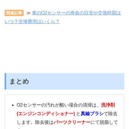
≫
車のO2センサーの寿命の目安や交換時期は
関連記事
いつ？交換費用はいくら？
まとめ
O2センサーの汚れが酷い場合の清掃は、
洗浄剤
(エンジンコンディショナー)
と
真鍮ブラシ
で除去
します。除去後は
パーツクリーナー
にて脱脂して