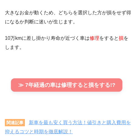
大きなお金が動くため、どちらを選択した方が損をせず得
になるか判断に迷いが生じます。
10万kmに差し掛かり寿命が近づく車は
修理
をすると
損
を
します。
≫ 7年経過の車は修理すると損をする!?
新車を最も安く買う方法！値引きと購入費用を
関連記事
抑えるコツと時期を徹底解説！