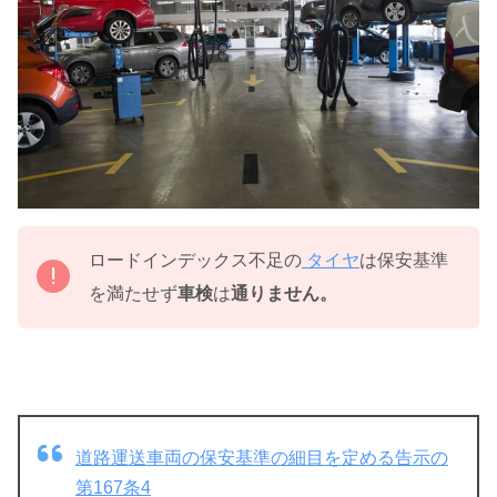
ロードインデックス不足の
タイヤ
は保安基準
を満たせず
車検
は
通りません。
道路運送車両の保安基準の細目を定める告示の
第167条4