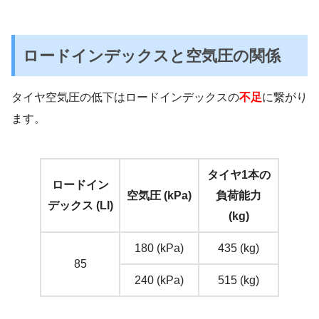
ロードインデックスと空気圧の関係
タイヤ空気圧の低下はロードインデックスの
不足
に繋がり
ます。
タイヤ1本の
ロードイン
空気圧 (kPa)
負荷能力
デックス (LI)
(kg)
180 (kPa)
435 (kg)
85
240 (kPa)
515 (kg)