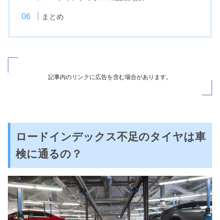
まとめ
記事内のリンクに広告を含む場合があります。
ロードインデックス不足のタイヤは車
検に通るの？