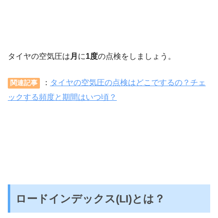
タイヤの空気圧は
月
に
1度
の点検をしましょう。
：
タイヤの空気圧の点検はどこでするの？チェ
関連記事
ックする頻度と期間はいつ頃？
ロードインデックス(LI)とは？