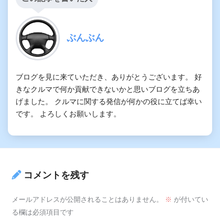
ぶんぶん
ブログを見に来ていただき、ありがとうございます。 好
きなクルマで何か貢献できないかと思いブログを立ちあ
げました。 クルマに関する発信が何かの役に立てば幸い
です。 よろしくお願いします。
コメントを残す
メールアドレスが公開されることはありません。
※
が付いてい
る欄は必須項目です