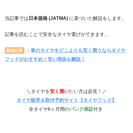
当記事では
日本規格 (JATMA)
に基づいた解説をします。
記事を読むことで安全なタイヤ選びができます。
：
車のタイヤをどこよりも安く買うならタイヤ
関連記事
フッドがおすすめ！安い理由も解説！
＼タイヤを
安く買い
たい方は必見！／
タイヤ販売＆取付予約サイト【タイヤフッド】
全タイヤ6ヶ月間の
パンク保証
付き