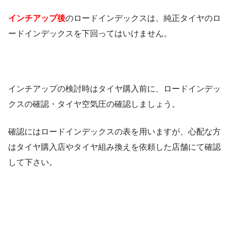
インチアップ後
のロードインデックスは、
純正タイヤのロ
ードインデックスを下回ってはいけません。
インチアップの検討時はタイヤ購入前に、ロードインデッ
クスの確認・タイヤ空気圧の確認しましょう。
確認にはロードインデックスの表を用いますが、心配な方
はタイヤ購入店やタイヤ組み換えを依頼した店舗にて確認
して下さい。