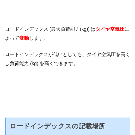
ロードインデックス (最大負荷能力(kg)) は
タイヤ空気圧
に
よって
変動
します。
ロードインデックスが低いとしても、タイヤ空気圧を高く
し負荷能力 (kg) を高くできます。
ロードインデックスの記載場所