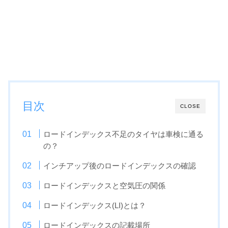
目次
CLOSE
ロードインデックス不足のタイヤは車検に通る
の？
インチアップ後のロードインデックスの確認
ロードインデックスと空気圧の関係
ロードインデックス(LI)とは？
ロードインデックスの記載場所