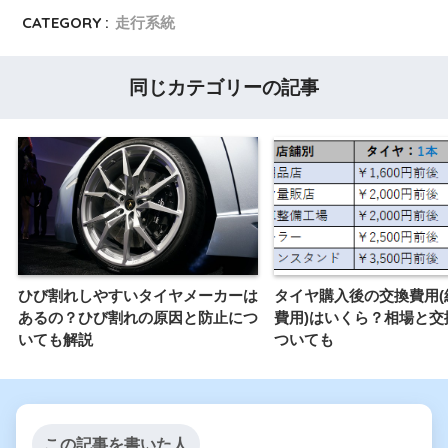
CATEGORY :
走行系統
同じカテゴリーの記事
ひび割れしやすいタイヤメーカーは
タイヤ購入後の交換費用(
あるの？ひび割れの原因と防止につ
費用)はいくら？相場と交
いても解説
ついても
この記事を書いた人