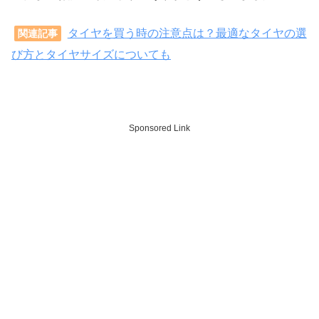
タイヤを買う時の注意点は？最適なタイヤの選
関連記事
び方とタイヤサイズについても
Sponsored Link