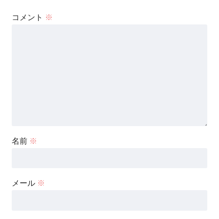
コメント
※
名前
※
メール
※