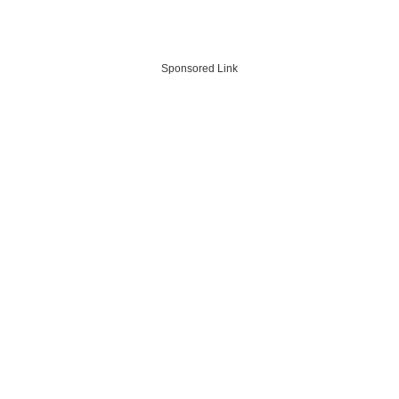
Sponsored Link