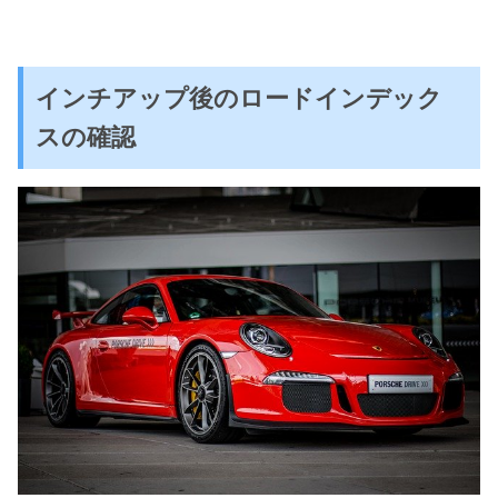
インチアップ後のロードインデック
スの確認