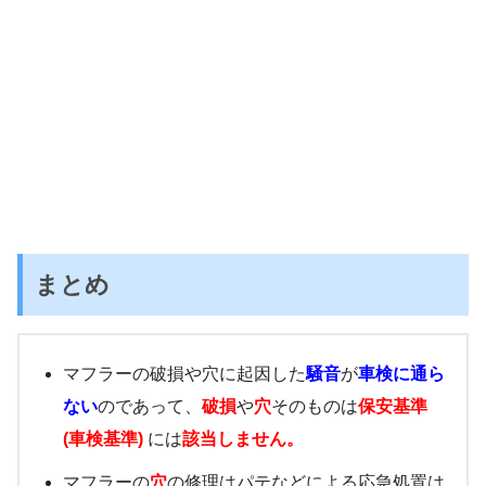
まとめ
マフラーの破損や穴に起因した
騒音
が
車検に通ら
ない
のであって、
破損
や
穴
そのものは
保安基準
(車検基準)
には
該当しません。
マフラーの
穴
の修理はパテなどによる応急処置は