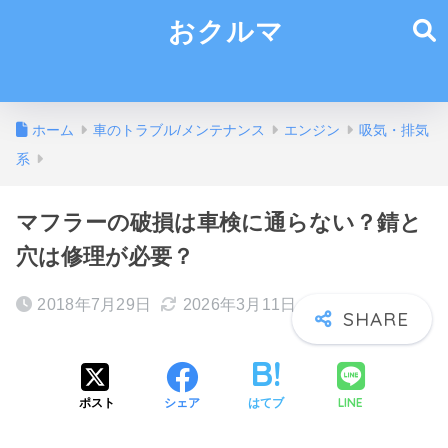
おクルマ
ホーム
車のトラブル/メンテナンス
エンジン
吸気・排気
系
マフラーの破損は車検に通らない？錆と
穴は修理が必要？
2018年7月29日
2026年3月11日
LINE
ポスト
シェア
はてブ