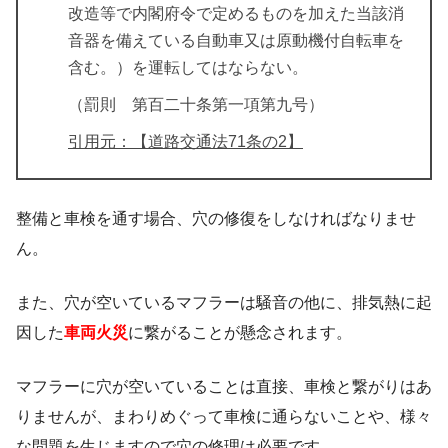
改造等で内閣府令で定めるものを加えた当該消
音器を備えている自動車又は原動機付自転車を
含む。）を運転してはならない。
（罰則 第百二十条第一項第九号）
引用元：【道路交通法71条の2】
整備と車検を通す場合、穴の修復をしなければなりませ
ん。
また、穴が空いているマフラーは騒音の他に、排気熱に起
因した
車両火災
に繋がることが懸念されます。
マフラーに穴が空いていることは直接、車検と繋がりはあ
りませんが、まわりめぐって車検に通らないことや、様々
な問題を生じますので穴の修理は必要です。