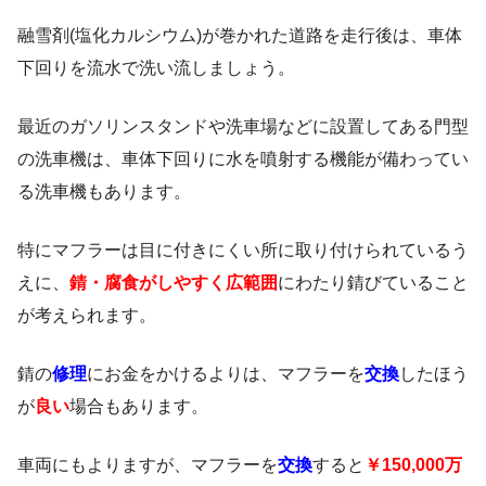
融雪剤(塩化カルシウム)が巻かれた道路を走行後は、車体
下回りを流水で洗い流しましょう。
最近のガソリンスタンドや洗車場などに設置してある門型
の洗車機は、車体下回りに水を噴射する機能が備わってい
る洗車機もあります。
特にマフラーは目に付きにくい所に取り付けられているう
えに、
錆・腐食がしやすく
広範囲
にわたり錆びていること
が考えられます。
錆の
修理
にお金をかけるよりは、マフラーを
交換
したほう
が
良い
場合もあります。
車両にもよりますが、マフラーを
交換
すると
￥150,000万