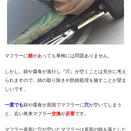
マフラーに
錆
があっても車検には問題ありません。
しかし、錆や腐食が進行し『穴』が空くことは充分に考え
られますので、錆の取り除きや防錆処理を施すことが望ま
しいです。
一度でも
錆や腐食が原因でマフラーに
穴
が空いてしまう
と、近い将来マフラー
交換
が
必要
です。
マフラー表面に穴が空いたマフラーは表面の錆を落とした