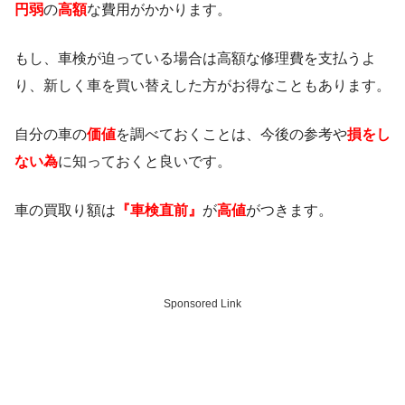
円弱
の
高額
な費用がかかります。
もし、車検が迫っている場合は高額な修理費を支払うよ
り、新しく車を買い替えした方がお得なこともあります。
自分の車の
価値
を調べておくことは、今後の参考や
損をし
ない為
に知っておくと良いです。
車の買取り額は
『車検直前』
が
高値
がつきます。
Sponsored Link