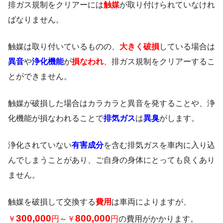
排ガス規制をクリアーには
触媒
が取り付けられていなけれ
ばなりません。
触媒は取り付いているものの、
大きく破損
している場合は
異音
や
浄化機能
が
損なわれ
、排ガス規制をクリアーするこ
とができません。
触媒が破損した場合はカラカラと異音を発することや、浄
化機能が損なわれることで
排気ガス
は
異臭
がします。
浄化されていない
有害成分
を含む排気ガスを車内に入り込
んでしまうことがあり、ご自身の身体にとっても良くあり
ません。
触媒を破損して交換する
費用
は車両によりますが、
3
00,000
800,000
￥
円
～
￥
円
の費用がかかります。