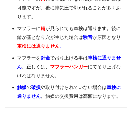
可能ですが、後に排気圧で剥がれることが多くあ
ります。
マフラーに
錆
が見られても車検は通ります。後に
錆が基となり穴が生じた場合は
騒音
が原因となり
車検には通りません
。
マフラーを
針金
で吊り上げる事は
車検に通りませ
ん
。正しくは、
マフラーハンガー
にて吊り上げな
ければなりません。
触媒
の
破損
や取り付けられていない場合は
車検に
通りません
。触媒の交換費用は高額になります。