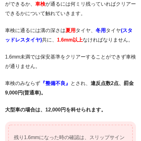
ができるか、
車検
が通るには何ミリ残っていればクリアー
できるかについて触れていきます。
車検に通るには溝の深さは
夏用
タイヤ、
冬用
タイヤ
(
スタ
ッドレスタイヤ
)
共に、
1.6mm以上
なければなりません。
1.6mm未満では保安基準をクリアーすることができず車検
が通りません。
車検のみならず
『
整備不良
』
とされ、
違反点数2点、罰金
9,000円(普通車)。
大型車の場合は、12,000円を科せられます。
残り1.6mmになった時の確認は、スリップサイン