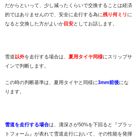
だからといって、少し減ったくらいで交換することは経済
的ではありませんので、安全に走行する為に
残り何ミリ
に
なると交換した方がよいか
目安
としてお話します。
雪道
以外
を走行する場合は、
夏用タイヤ同様
にスリップサ
インで判断します。
この時の判断基準は、夏用タイヤと同様に
3mm前後
にな
ります。
雪道を走行する場合
は、溝深さが50%を下回ると『プラッ
トフォーム』が表れて雪道走行において、その性能を発揮