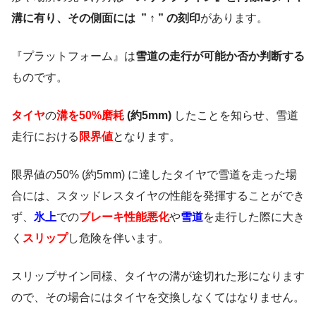
溝に有り、その側面には ” ↑ ” の刻印
があります。
『プラットフォーム』は
雪道の走行が可能か否か判断する
ものです。
タイヤ
の
溝を50%磨耗
(約5mm)
したことを知らせ、雪道
走行における
限界値
となります。
限界値の50% (約5mm) に達したタイヤで雪道を走った場
合には、スタッドレスタイヤの性能を発揮することができ
ず、
氷上
での
ブレーキ性能悪化
や
雪道
を走行した際に大き
く
スリップ
し危険を伴います。
スリップサイン同様、タイヤの溝が途切れた形になります
ので、その場合にはタイヤを交換しなくてはなりません。